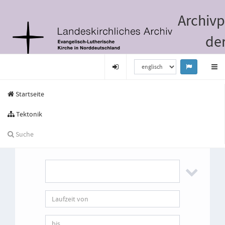
Archivp
de
Nordki
Startseite
Tektonik
Suche
Suche