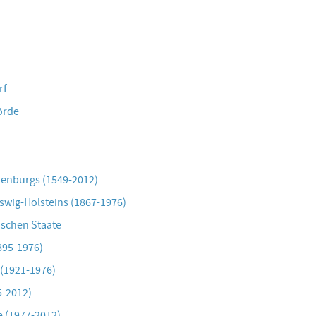
rf
örde
lenburgs (1549-2012)
eswig-Holsteins (1867-1976)
ischen Staate
1895-1976)
 (1921-1976)
5-2012)
e (1977-2012)